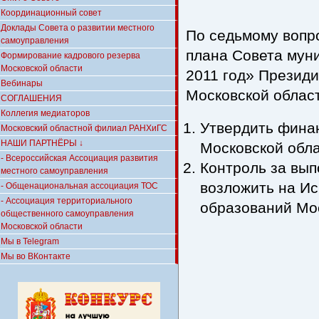
Координационный совет
Доклады Совета о развитии местного
По седьмому вопр
самоуправления
плана Совета мун
Формирование кадрового резерва
Московской области
2011 год» Презид
Вебинары
Московской облас
СОГЛАШЕНИЯ
Коллегия медиаторов
Утвердить фина
Московский областной филиал РАНХиГС
НАШИ ПАРТНЁРЫ ↓
Московской обла
- Всероссийская Ассоциация развития
Контроль за вып
местного самоуправления
возложить на И
- Общенациональная ассоциация ТОС
- Ассоциация территориального
образований Мос
общественного самоуправления
Московской области
Мы в Telegram
Мы во ВКонтакте