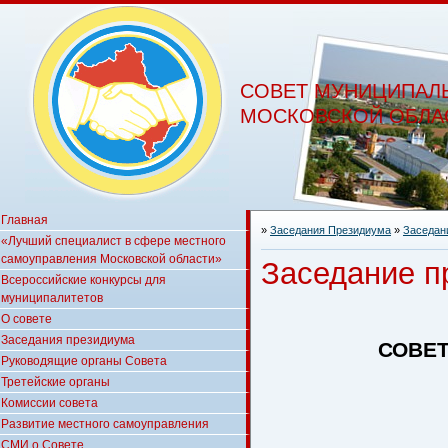
СОВЕТ МУНИЦИПАЛ
МОСКОВСКОЙ ОБЛА
Главная
»
Заседания Президиума
»
Заседани
«Лучший специалист в сфере местного
самоуправления Московской области»
Заседание п
Всероссийские конкурсы для
муниципалитетов
О совете
Заседания президиума
СОВЕ
Руководящие органы Совета
Третейские органы
Комиссии совета
Развитие местного самоуправления
СМИ о Совете