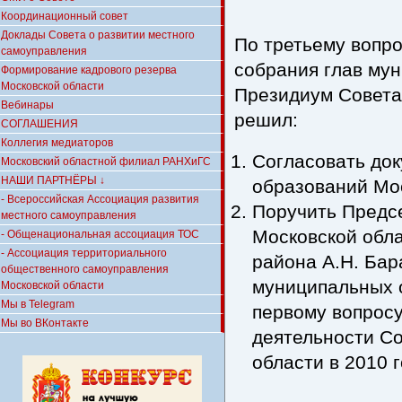
Координационный совет
Доклады Совета о развитии местного
По третьему вопро
самоуправления
собрания глав му
Формирование кадрового резерва
Московской области
Президиум Совета
Вебинары
решил:
СОГЛАШЕНИЯ
Коллегия медиаторов
Согласовать до
Московский областной филиал РАНХиГС
НАШИ ПАРТНЁРЫ ↓
образований Мос
- Всероссийская Ассоциация развития
Поручить Предс
местного самоуправления
Московской обла
- Общенациональная ассоциация ТОС
- Ассоциация территориального
района А.Н. Бар
общественного самоуправления
муниципальных 
Московской области
Мы в Telegram
первому вопросу
Мы во ВКонтакте
деятельности С
области в 2010 г