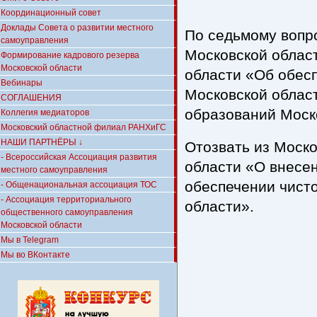
Координационный совет
Доклады Совета о развитии местного
По седьмому вопро
самоуправления
Московской облас
Формирование кадрового резерва
Московской области
области «Об обесп
Вебинары
Московской облас
СОГЛАШЕНИЯ
образований Моск
Коллегия медиаторов
Московский областной филиал РАНХиГС
НАШИ ПАРТНЁРЫ ↓
Отозвать из Моско
- Всероссийская Ассоциация развития
области «О внесе
местного самоуправления
обеспечении чисто
- Общенациональная ассоциация ТОС
- Ассоциация территориального
области».
общественного самоуправления
Московской области
Мы в Telegram
Мы во ВКонтакте