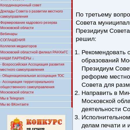
Координационный совет
Доклады Совета о развитии местного
По третьему вопр
самоуправления
Совета муниципал
Формирование кадрового резерва
Московской области
Президиум Совета
Вебинары
решил:
СОГЛАШЕНИЯ
Коллегия медиаторов
Рекомендовать 
Московский областной филиал РАНХиГС
НАШИ ПАРТНЁРЫ ↓
образований Мос
- Всероссийская Ассоциация развития
Президиум Сове
местного самоуправления
реформе местно
- Общенациональная ассоциация ТОС
- Ассоциация территориального
Совета для разм
общественного самоуправления
Направить в Ми
Московской области
Мы в Telegram
Московской обл
Мы во ВКонтакте
деятельности Со
Исполнительном
делам печати и 