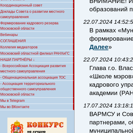
ВНИМАНИЕ! Ис
Координационный совет
образований
Доклады Совета о развитии местного
самоуправления
22.07.2024 14:52:
Формирование кадрового резерва
Московской области
В рамках «Му
Вебинары
формирование
СОГЛАШЕНИЯ
Далее
»
Коллегия медиаторов
Московский областной филиал РАНХиГС
22.07.2024 10:43:
НАШИ ПАРТНЁРЫ ↓
- Всероссийская Ассоциация развития
Глава г.о. Вл
местного самоуправления
«Школе мэров»
- Общенациональная ассоциация ТОС
кадрового упр
- Ассоциация территориального
общественного самоуправления
академии (Р
Московской области
Мы в Telegram
17.07.2024 13:18:
Мы во ВКонтакте
ВАРМСУ и Сов
партнерами, о
муниципальн