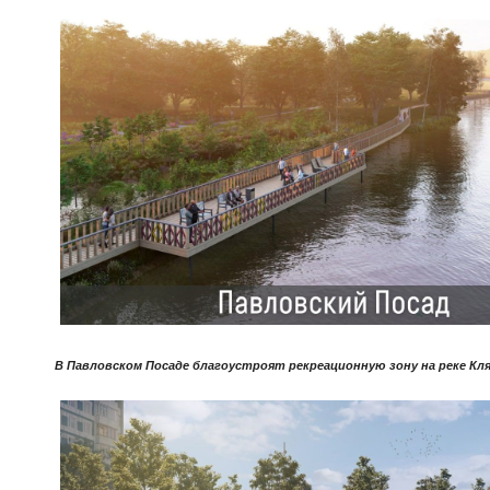
В Павловском Посаде благоустроят рекреационную зону на реке Кл