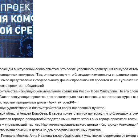
ающем выступлении особо отметил, что после успешного проведения конкурса летом, 
оведенных конкурсов. Так, он подчеркнул, что благодаря изменениям в правилах пров
а было представлено к федеральному финансированию 800 проектов из 81 субъекта Ро
ность проектов-победителей.
ительства и жилищно-коммунального хозяйства России Ирек Файзуллин. По его слова
Растет конкуренция проектов, что положительно сказывается на качестве конкурсных 
нистерским программам цикла «Архитекторы.РФ».
ления удовлетворено благоустройством своих населенных пунктов.
 области Андрей Воробьев. В своем приветствии он почеркнул, что благодаря этому
Жители городов-победителей гордятся ими и хотят, чтобы в их города приезжали гости.
 – управляющий партнер Научно-исследовательского центра «Картфонд» Александр Па
тво жизни семей и в целом на демографию населенных пунктов.
 Генплана Москвы Анна Иванова также обратилась к участникам церемонии от имени 