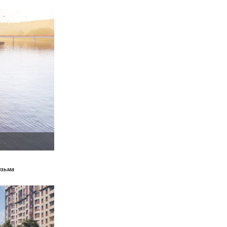
язьма