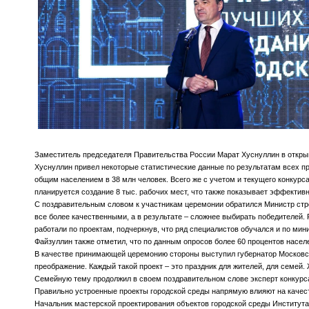
Заместитель председателя Правительства России Марат Хуснуллин в открыв
Хуснуллин привел некоторые статистические данные по результатам всех пр
общим населением в 38 млн человек. Всего же с учетом и текущего конкурс
планируется создание 8 тыс. рабочих мест, что также показывает эффектив
С поздравительным словом к участникам церемонии обратился Министр стро
все более качественными, а в результате – сложнее выбирать победителей. 
работали по проектам, подчеркнув, что ряд специалистов обучался и по ми
Файзуллин также отметил, что по данным опросов более 60 процентов насе
В качестве принимающей церемонию стороны выступил губернатор Московской
преображение. Каждый такой проект – это праздник для жителей, для семей. 
Семейную тему продолжил в своем поздравительном слове эксперт конкурса
Правильно устроенные проекты городской среды напрямую влияют на качес
Начальник мастерской проектирования объектов городской среды Института