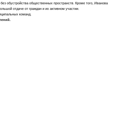
я без обустройства общественных пространств. Кроме того, Иванова
льшой отдаче от граждан и их активном участии.
иципальных команд.
лений.